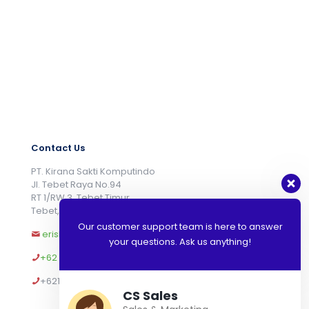
Contact Us
PT. Kirana Sakti Komputindo
Jl. Tebet Raya No.94
RT 1/RW 3, Tebet Timur
Tebet, Jakarta Selatan 12820
Our customer support team is here to answer
eriska.wibowo@kiranasakti.com
your questions. Ask us anything!
+62 812-9066-5677
+621 791 88 468
CS Sales