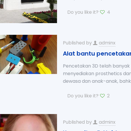
Do you like it?
4
Published by
adminx
Alat bantu pencetakan
Pencetakan 3D telah banyak 
menyediakan prosthetics dan
dewasa dan anak-anak, bah
Do you like it?
2
Published by
adminx