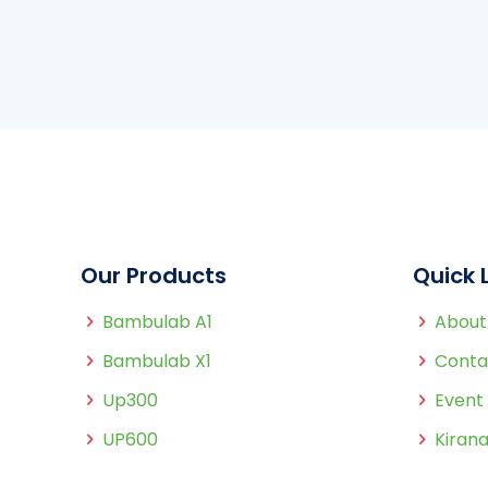
Our Products
Quick 
Bambulab A1
About
Bambulab X1
Conta
Up300
Event
UP600
Kirana