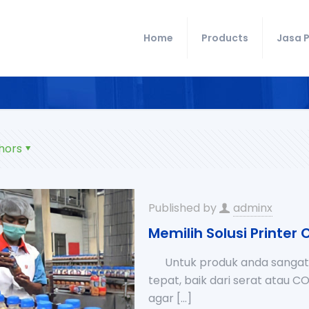
Home
Products
Jasa P
hors
Published by
adminx
Memilih Solusi Printer
Untuk produk anda sangatlah
tepat, baik dari serat atau C
agar
[…]