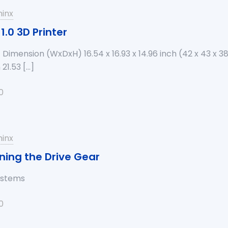
inx
1.0 3D Printer
 Dimension (WxDxH) 16.54 x 16.93 x 14.96 inch (42 x 43 x 
21.53
[…]
0
inx
ning the Drive Gear
systems
0