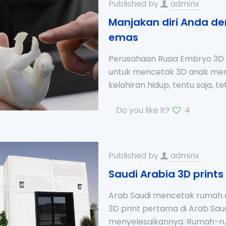
Published by
adminx
Manjakan diri Anda de
emas
Perusahaan Rusia Embryo 3
untuk mencetak 3D anak mere
kelahiran hidup, tentu saja, t
Do you like it?
4
Published by
adminx
Saudi Arabia 3D prints
Arab Saudi mencetak rumah 
3D print pertama di Arab Sa
menyelesaikannya. Rumah-ru