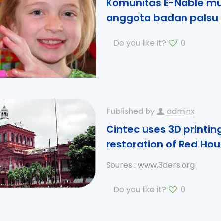
Komunitas E-Nable mu
anggota badan palsu 
Do you like it?
0
Published by
adminx
Cintec uses 3D printin
restoration of Red Ho
Soures : www.3ders.org
Do you like it?
0