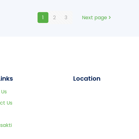
1
2
3
Next page
Links
Location
 Us
ct Us
sakti