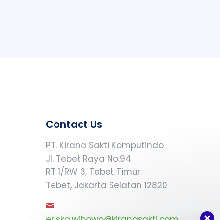
Contact Us
PT. Kirana Sakti Komputindo
Jl. Tebet Raya No.94
RT 1/RW 3, Tebet Timur
Tebet, Jakarta Selatan 12820
Our customer support team is here to
answer your questions. Ask us anything!
eriska.wibowo@kiranasakti.com