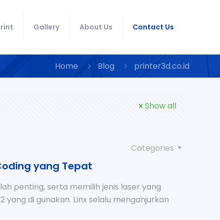
rint
Gallery
About Us
Contact Us
Home
Blog
printer3d.co.id
Show all
Categories
 Coding yang Tepat
 penting, serta memilih jenis laser yang
O2 yang di gunakan. Linx selalu menganjurkan