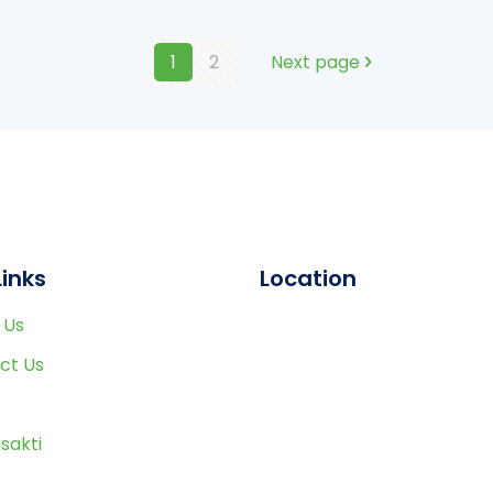
1
2
Next page
Links
Location
 Us
ct Us
sakti