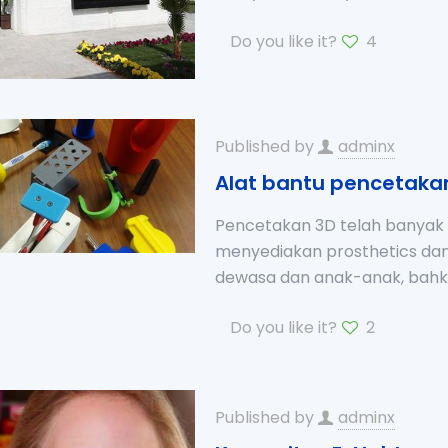
Do you like it?
4
Published by
adminx
Alat bantu pencetakan
Pencetakan 3D telah banyak 
menyediakan prosthetics dan
dewasa dan anak-anak, bah
Do you like it?
2
Published by
adminx