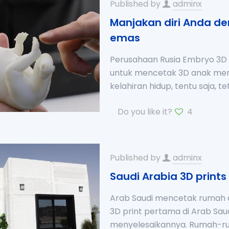
Published by
adminx
Manjakan diri Anda de
emas
Perusahaan Rusia Embryo 3
untuk mencetak 3D anak mere
kelahiran hidup, tentu saja, t
Do you like it?
4
Published by
adminx
Saudi Arabia 3D prints
Arab Saudi mencetak rumah 
3D print pertama di Arab Sa
menyelesaikannya. Rumah-ru