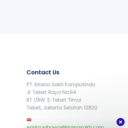
Contact Us
PT. Kirana Sakti Komputindo
Jl. Tebet Raya No.94
RT 1/RW 3, Tebet Timur
Tebet, Jakarta Selatan 12820
Our customer support team is here to
answer your questions. Ask us anything!
eriska.wibowo@kiranasakti.com