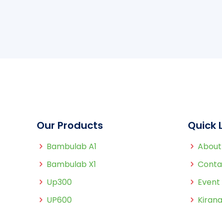
Our Products
Quick 
Bambulab A1
About
Bambulab X1
Conta
Up300
Event
UP600
Kirana