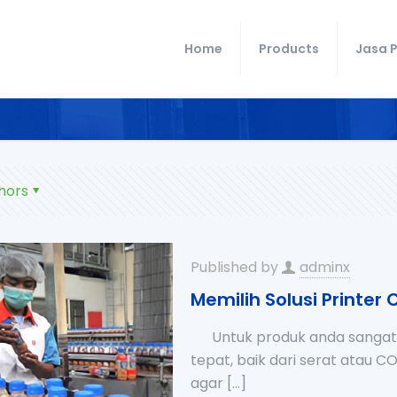
Home
Products
Jasa P
hors
Published by
adminx
Memilih Solusi Printer
Untuk produk anda sangatlah
tepat, baik dari serat atau C
agar
[…]