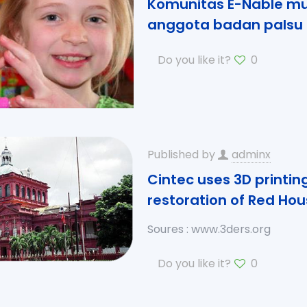
Komunitas E-Nable mu
anggota badan palsu 
Do you like it?
0
Published by
adminx
Cintec uses 3D printin
restoration of Red Ho
Soures : www.3ders.org
Do you like it?
0