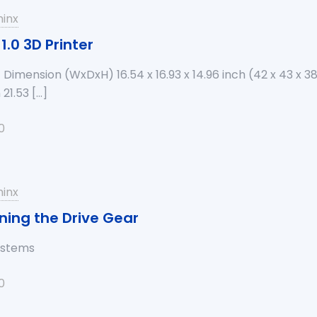
inx
1.0 3D Printer
 Dimension (WxDxH) 16.54 x 16.93 x 14.96 inch (42 x 43 x 
21.53
[…]
0
inx
ning the Drive Gear
systems
0